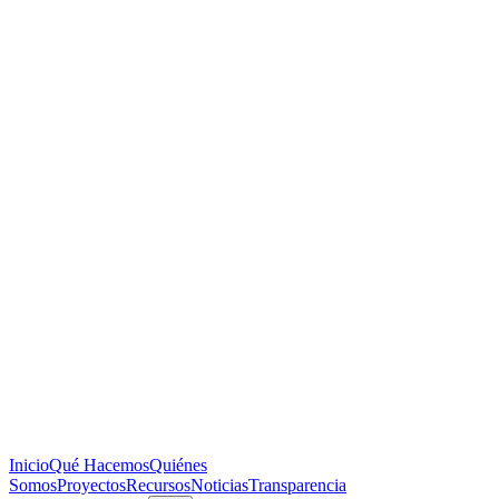
Inicio
Qué Hacemos
Quiénes
Somos
Proyectos
Recursos
Noticias
Transparencia