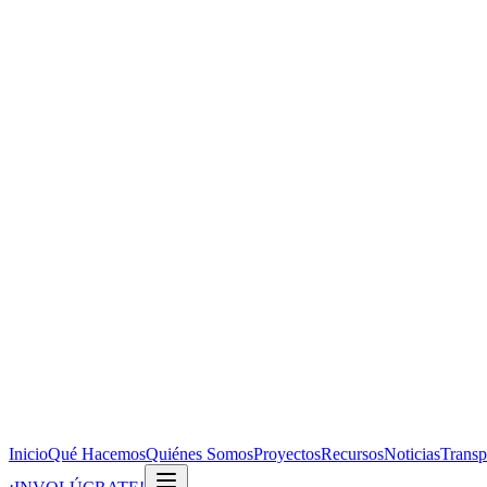
Inicio
Qué Hacemos
Quiénes Somos
Proyectos
Recursos
Noticias
Transp