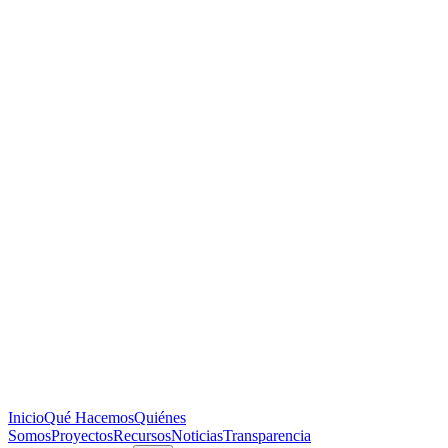
Inicio
Qué Hacemos
Quiénes
Somos
Proyectos
Recursos
Noticias
Transparencia